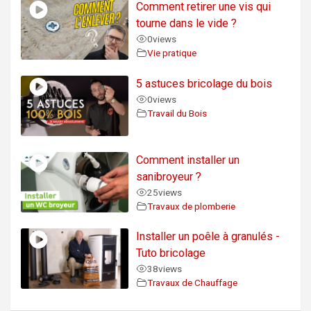
Comment retirer une vis qui
tourne dans le vide ?
0
views
Vie pratique
5 astuces bricolage du bois
0
views
Travail du Bois
Comment installer un
sanibroyeur ?
25
views
Travaux de plomberie
Installer un poêle à granulés -
Tuto bricolage
38
views
Travaux de Chauffage