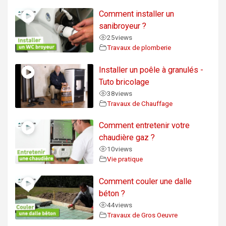
Comment installer un
sanibroyeur ?
25
views
Travaux de plomberie
Installer un poêle à granulés -
Tuto bricolage
38
views
Travaux de Chauffage
Comment entretenir votre
chaudière gaz ?
10
views
Vie pratique
Comment couler une dalle
béton ?
44
views
Travaux de Gros Oeuvre