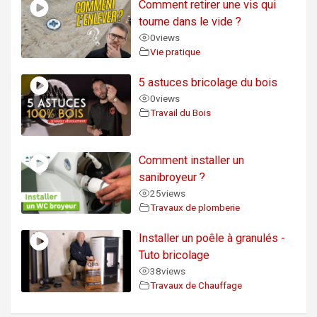
Comment retirer une vis qui
tourne dans le vide ?
0
views
Vie pratique
5 astuces bricolage du bois
0
views
Travail du Bois
Comment installer un
sanibroyeur ?
25
views
Travaux de plomberie
Installer un poêle à granulés -
Tuto bricolage
38
views
Travaux de Chauffage