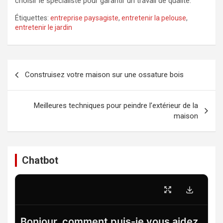
choisir le spécialiste pour garantir un travail de qualité.
Étiquettes:
entreprise paysagiste
,
entretenir la pelouse
,
entretenir le jardin
Navigation
Construisez votre maison sur une ossature bois
de
l’article
Meilleures techniques pour peindre l’extérieur de la
maison
Chatbot
Bonjour, comment puis-je vous aidez