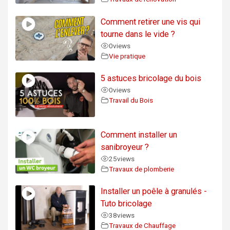
Comment retirer une vis qui
tourne dans le vide ?
0
views
Vie pratique
5 astuces bricolage du bois
0
views
Travail du Bois
Comment installer un
sanibroyeur ?
25
views
Travaux de plomberie
Installer un poêle à granulés -
Tuto bricolage
38
views
Travaux de Chauffage