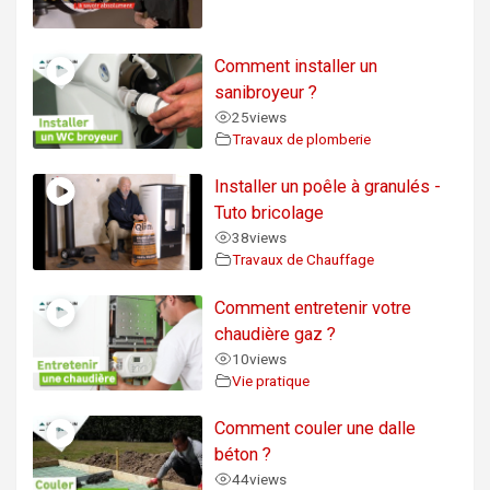
Comment installer un
sanibroyeur ?
25
views
Travaux de plomberie
Installer un poêle à granulés -
Tuto bricolage
38
views
Travaux de Chauffage
Comment entretenir votre
chaudière gaz ?
10
views
Vie pratique
Comment couler une dalle
béton ?
44
views