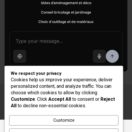
Idées d’aménagement et déco
Conseil bricolage et jardinage
Choix d'outillage et de matériaux
We respect your privacy
Cookies help us improve your experience, deliver
personalized content, and analyze traffic. You can
choose which cookies to allow by clicking
Copyright © 2026
Rénovation et Décoration
Customize
. Click
Accept All
to consent or
Reject
Thème par :
Theme Horse
All
to decline non-essential cookies.
Fièrement propulsé par :
WordPress
Customize