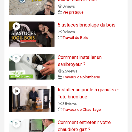
0
views
Vie pratique
5 astuces bricolage du bois
0
views
Travail du Bois
Comment installer un
sanibroyeur ?
25
views
Travaux de plomberie
Installer un poêle à granulés -
Tuto bricolage
38
views
Travaux de Chauffage
Comment entretenir votre
chaudière gaz ?