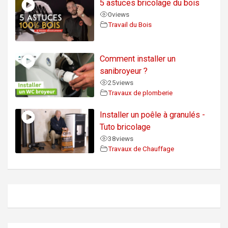
5 astuces bricolage du bois
0
views
Travail du Bois
Comment installer un
sanibroyeur ?
25
views
Travaux de plomberie
Installer un poêle à granulés -
Tuto bricolage
38
views
Travaux de Chauffage