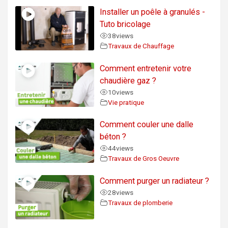
Installer un poêle à granulés -
Tuto bricolage
38
views
Travaux de Chauffage
Comment entretenir votre
chaudière gaz ?
10
views
Vie pratique
Comment couler une dalle
béton ?
44
views
Travaux de Gros Oeuvre
Comment purger un radiateur ?
28
views
Travaux de plomberie