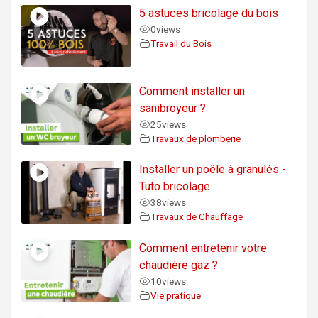
5 astuces bricolage du bois
0
views
Travail du Bois
Comment installer un
sanibroyeur ?
25
views
Travaux de plomberie
Installer un poêle à granulés -
Tuto bricolage
38
views
Travaux de Chauffage
Comment entretenir votre
chaudière gaz ?
10
views
Vie pratique