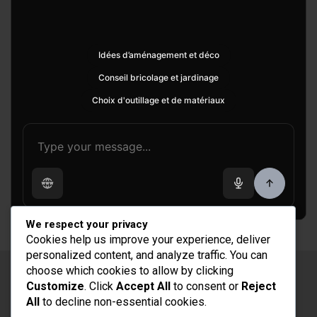
Idées d’aménagement et déco
Conseil bricolage et jardinage
Choix d'outillage et de matériaux
We respect your privacy
Cookies help us improve your experience, deliver
personalized content, and analyze traffic. You can
choose which cookies to allow by clicking
Copyright © 2026
Rénovation et Décoration
Customize
. Click
Accept All
to consent or
Reject
Thème par :
Theme Horse
All
to decline non-essential cookies.
Fièrement propulsé par :
WordPress