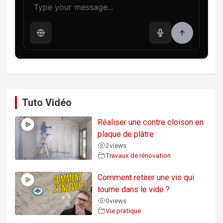
Tuto Vidéo
Réaliser une contre cloison en
plaque de plâtre
2
views
Travaux de rénovation
Comment retirer une vis qui
tourne dans le vide ?
0
views
Vie pratique