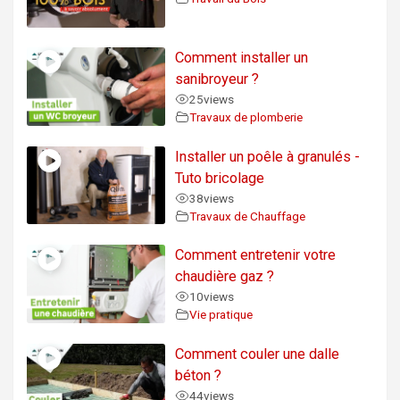
Comment installer un
sanibroyeur ?
25
views
Travaux de plomberie
Installer un poêle à granulés -
Tuto bricolage
38
views
Travaux de Chauffage
Comment entretenir votre
chaudière gaz ?
10
views
Vie pratique
Comment couler une dalle
béton ?
44
views