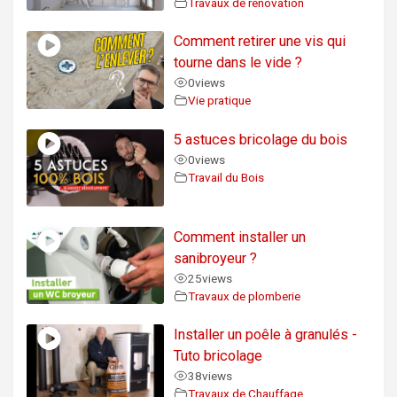
Travaux de rénovation
Comment retirer une vis qui
tourne dans le vide ?
0
views
Vie pratique
5 astuces bricolage du bois
0
views
Travail du Bois
Comment installer un
sanibroyeur ?
25
views
Travaux de plomberie
Installer un poêle à granulés -
Tuto bricolage
38
views
Travaux de Chauffage