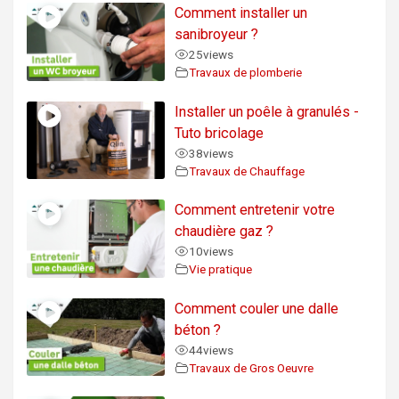
Comment installer un
sanibroyeur ?
25
views
Travaux de plomberie
Installer un poêle à granulés -
Tuto bricolage
38
views
Travaux de Chauffage
Comment entretenir votre
chaudière gaz ?
10
views
Vie pratique
Comment couler une dalle
béton ?
44
views
Travaux de Gros Oeuvre