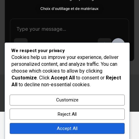
Choix d'outillage et de matériaux
We respect your privacy
Cookies help us improve your experience, deliver
personalized content, and analyze traffic. You can
choose which cookies to allow by clicking
Customize
. Click
Accept All
to consent or
Reject
All
to decline non-essential cookies.
Copyright © 2026
Rénovation et Décoration
Thème par :
Theme Horse
Customize
Fièrement propulsé par :
WordPress
Reject All
Accept All