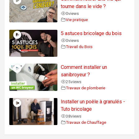
tourne dans le vide ?
0
views
Vie pratique
5 astuces bricolage du bois
0
views
Travail du Bois
Comment installer un
sanibroyeur ?
25
views
Travaux de plomberie
Installer un poêle à granulés -
Tuto bricolage
38
views
Travaux de Chauffage