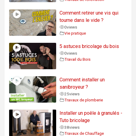
Comment retirer une vis qui
tourne dans le vide ?
0
views
Vie pratique
5 astuces bricolage du bois
0
views
Travail du Bois
Comment installer un
sanibroyeur ?
25
views
Travaux de plomberie
Installer un poêle à granulés -
Tuto bricolage
38
views
Travaux de Chauffage