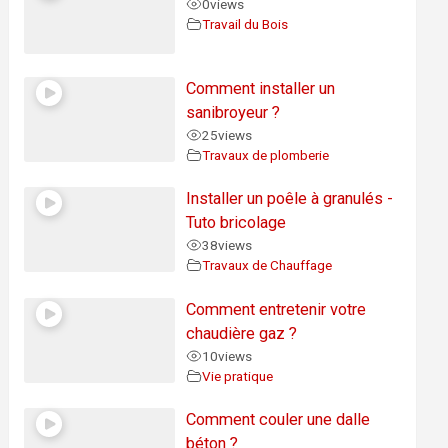
0
views
Travail du Bois
Comment installer un
sanibroyeur ?
25
views
Travaux de plomberie
Installer un poêle à granulés -
Tuto bricolage
38
views
Travaux de Chauffage
Comment entretenir votre
chaudière gaz ?
10
views
Vie pratique
Comment couler une dalle
béton ?