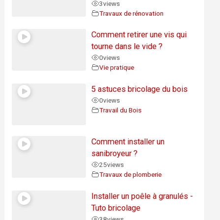
3
views
Travaux de rénovation
Comment retirer une vis qui
tourne dans le vide ?
0
views
Vie pratique
5 astuces bricolage du bois
0
views
Travail du Bois
Comment installer un
sanibroyeur ?
25
views
Travaux de plomberie
Installer un poêle à granulés -
Tuto bricolage
38
views