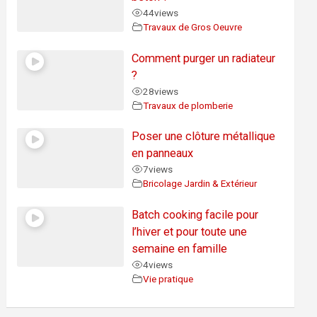
44
views
Travaux de Gros Oeuvre
Comment purger un radiateur
?
28
views
Travaux de plomberie
Poser une clôture métallique
en panneaux
7
views
Bricolage Jardin & Extérieur
Batch cooking facile pour
l’hiver et pour toute une
semaine en famille
4
views
Vie pratique