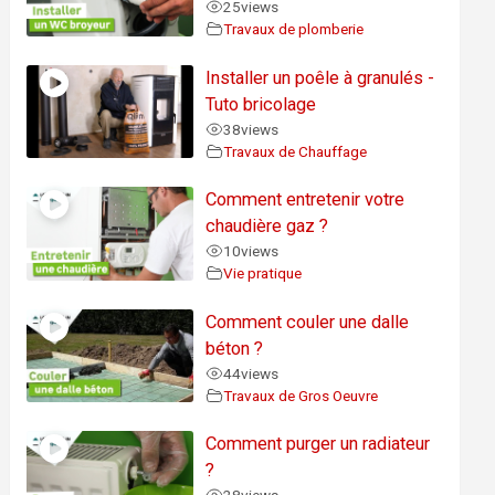
25
views
Travaux de plomberie
Installer un poêle à granulés -
Tuto bricolage
38
views
Travaux de Chauffage
Comment entretenir votre
chaudière gaz ?
10
views
Vie pratique
Comment couler une dalle
béton ?
44
views
Travaux de Gros Oeuvre
Comment purger un radiateur
?