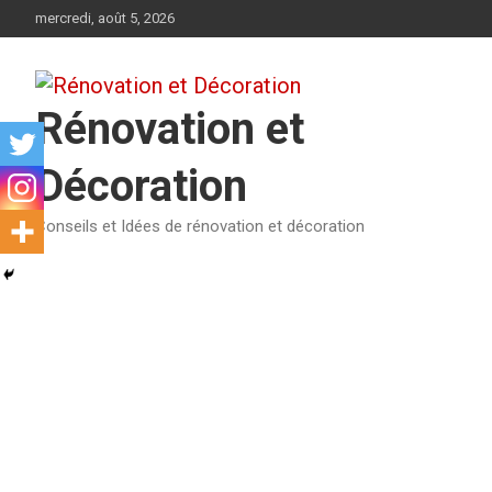
Aller
mercredi, août 5, 2026
au
contenu
Rénovation et
Décoration
Conseils et Idées de rénovation et décoration