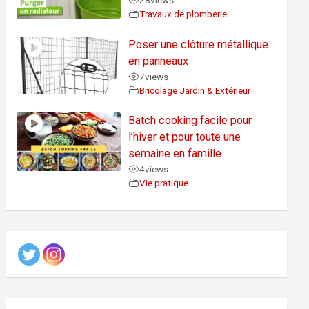
28
views
Travaux de plomberie
Poser une clôture métallique
en panneaux
7
views
Bricolage Jardin & Extérieur
Batch cooking facile pour
l’hiver et pour toute une
semaine en famille
4
views
Vie pratique