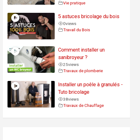
Vie pratique
5 astuces bricolage du bois
0
views
Travail du Bois
Comment installer un
sanibroyeur ?
25
views
Travaux de plomberie
Installer un poêle à granulés -
Tuto bricolage
38
views
Travaux de Chauffage