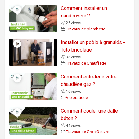
Comment installer un
sanibroyeur ?
25
views
Travaux de plomberie
Installer un poêle à granulés -
Tuto bricolage
38
views
Travaux de Chauffage
Comment entretenir votre
chaudière gaz ?
10
views
Vie pratique
Comment couler une dalle
béton ?
44
views
Travaux de Gros Oeuvre