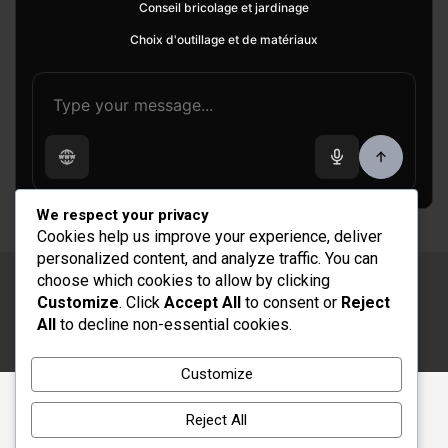
Conseil bricolage et jardinage
Choix d'outillage et de matériaux
We respect your privacy
Cookies help us improve your experience, deliver
personalized content, and analyze traffic. You can
choose which cookies to allow by clicking
Copyright © 2026
Rénovation et Décoration
Customize
. Click
Accept All
to consent or
Reject
Thème par :
Theme Horse
All
to decline non-essential cookies.
Fièrement propulsé par :
WordPress
Customize
Reject All