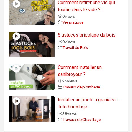
Comment retirer une vis qui
tourne dans le vide ?
0
views
Vie pratique
5 astuces bricolage du bois
0
views
Travail du Bois
Comment installer un
sanibroyeur ?
25
views
Travaux de plomberie
Installer un poêle à granulés -
Tuto bricolage
38
views
Travaux de Chauffage