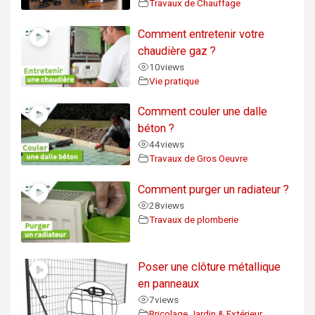
Travaux de Chauffage
Comment entretenir votre
chaudière gaz ?
10
views
Vie pratique
Comment couler une dalle
béton ?
44
views
Travaux de Gros Oeuvre
Comment purger un radiateur ?
28
views
Travaux de plomberie
Poser une clôture métallique
en panneaux
7
views
Bricolage Jardin & Extérieur