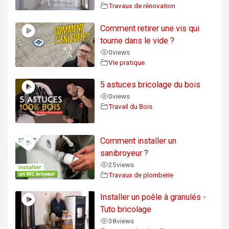
Travaux de rénovation
Comment retirer une vis qui
tourne dans le vide ?
0
views
Vie pratique
5 astuces bricolage du bois
0
views
Travail du Bois
Comment installer un
sanibroyeur ?
25
views
Travaux de plomberie
Installer un poêle à granulés -
Tuto bricolage
38
views