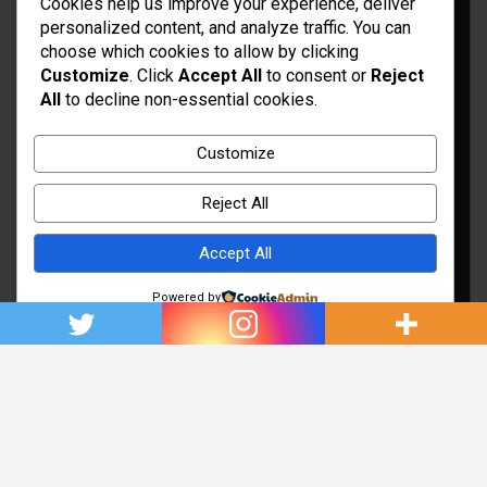
Cookies help us improve your experience, deliver
personalized content, and analyze traffic. You can
choose which cookies to allow by clicking
Customize
. Click
Accept All
to consent or
Reject
All
to decline non-essential cookies.
Idées d’aménagement et déco
Conseil bricolage et jardinage
Customize
Choix d'outillage et de matériaux
Reject All
Accept All
Powered by
Copyright © 2026
Rénovation et Décoration
Thème par :
Theme Horse