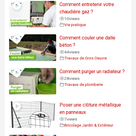
Comment entretenir votre
chaudière gaz ?
10
views
Vie pratique
Comment couler une dalle
béton ?
44
views
Travaux de Gros Oeuvre
Comment purger un radiateur ?
28
views
Travaux de plomberie
Poser une clôture métallique
en panneaux
7
views
Bricolage Jardin & Extérieur