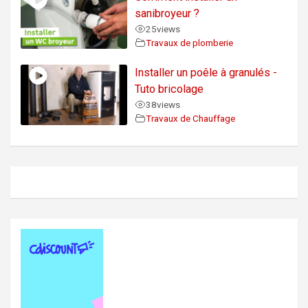
sanibroyeur ?
25
views
Travaux de plomberie
Installer un poêle à granulés -
Tuto bricolage
38
views
Travaux de Chauffage