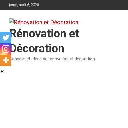
Aller
jeudi, août 6, 2026
au
contenu
Rénovation et
Décoration
Conseils et Idées de rénovation et décoration