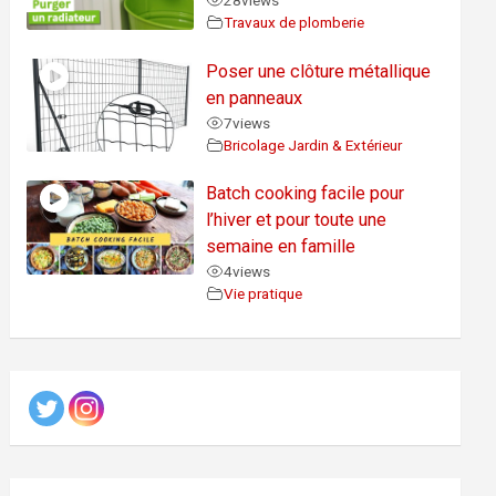
28
views
Travaux de plomberie
Poser une clôture métallique
en panneaux
7
views
Bricolage Jardin & Extérieur
Batch cooking facile pour
l’hiver et pour toute une
semaine en famille
4
views
Vie pratique