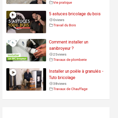
Vie pratique
5 astuces bricolage du bois
0
views
Travail du Bois
Comment installer un
sanibroyeur ?
25
views
Travaux de plomberie
Installer un poêle à granulés -
Tuto bricolage
38
views
Travaux de Chauffage