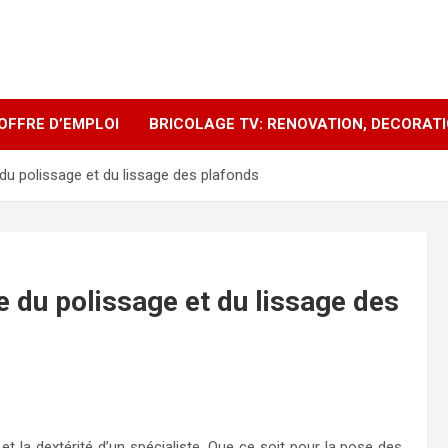
OFFRE D’EMPLOI
BRICOLAGE TV: RENOVATION, DECORAT
te du polissage et du lissage des plafonds
te du polissage et du lissage des
e et la dextérité d’un spécialiste. Que ce soit pour la pose des