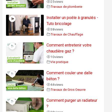
25
views
Travaux de plomberie
Installer un poêle à granulés -
Tuto bricolage
38
views
Travaux de Chauffage
Comment entretenir votre
chaudière gaz ?
10
views
Vie pratique
Comment couler une dalle
béton ?
44
views
Travaux de Gros Oeuvre
Comment purger un radiateur
?