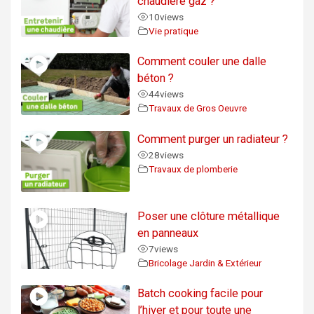
chaudière gaz ?
10
views
Vie pratique
Comment couler une dalle
béton ?
44
views
Travaux de Gros Oeuvre
Comment purger un radiateur ?
28
views
Travaux de plomberie
Poser une clôture métallique
en panneaux
7
views
Bricolage Jardin & Extérieur
Batch cooking facile pour
l’hiver et pour toute une