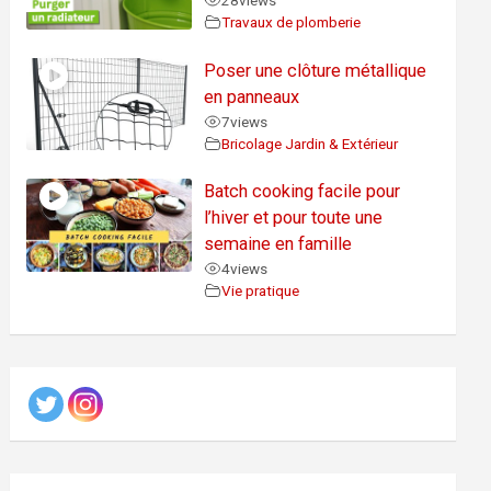
28
views
Travaux de plomberie
Poser une clôture métallique
en panneaux
7
views
Bricolage Jardin & Extérieur
Batch cooking facile pour
l’hiver et pour toute une
semaine en famille
4
views
Vie pratique