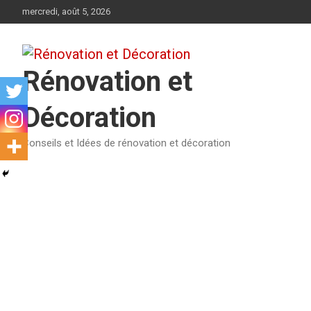
Aller
mercredi, août 5, 2026
au
contenu
Rénovation et
Décoration
Conseils et Idées de rénovation et décoration