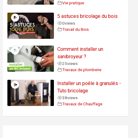
Vie pratique
5 astuces bricolage du bois
0
views
Travail du Bois
Comment installer un
sanibroyeur ?
25
views
Travaux de plomberie
Installer un poêle à granulés -
Tuto bricolage
38
views
Travaux de Chauffage