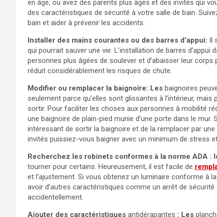
en âge, ou avez des parents plus âgés et des invités qui vou
des caractéristiques de sécurité à votre salle de bain. Suive
bain et aider à prévenir les accidents:
Installer des mains courantes ou des barres d’appui:
Il 
qui pourrait sauver une vie. L’installation de barres d’appui 
personnes plus âgées de soulever et d’abaisser leur corps p
réduit considérablement les risques de chute.
Modifier ou remplacer la baignoire: Les
baignoires peuven
seulement parce qu’elles sont glissantes à l’intérieur, mai
sortir. Pour faciliter les choses aux personnes à mobilité ré
une baignoire de plain-pied munie d’une porte dans le mur. S
intéressant de sortir la baignoire et de la remplacer par une
invités puissiez-vous baigner avec un minimum de stress et 
Recherchez les robinets conformes à la norme ADA : l
tourner pour certains. Heureusement, il est facile de
rempla
et l’ajustement. Si vous obtenez un luminaire conforme à la 
avoir d’autres caractéristiques comme un arrêt de sécurité
accidentellement.
Ajouter des caractéristiques
antidérapantes
: Les
planch