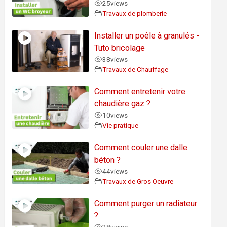
25
views
Travaux de plomberie
Installer un poêle à granulés -
Tuto bricolage
38
views
Travaux de Chauffage
Comment entretenir votre
chaudière gaz ?
10
views
Vie pratique
Comment couler une dalle
béton ?
44
views
Travaux de Gros Oeuvre
Comment purger un radiateur
?