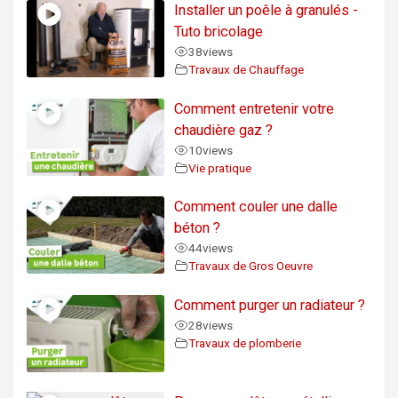
Installer un poêle à granulés -
Tuto bricolage
38
views
Travaux de Chauffage
Comment entretenir votre
chaudière gaz ?
10
views
Vie pratique
Comment couler une dalle
béton ?
44
views
Travaux de Gros Oeuvre
Comment purger un radiateur ?
28
views
Travaux de plomberie