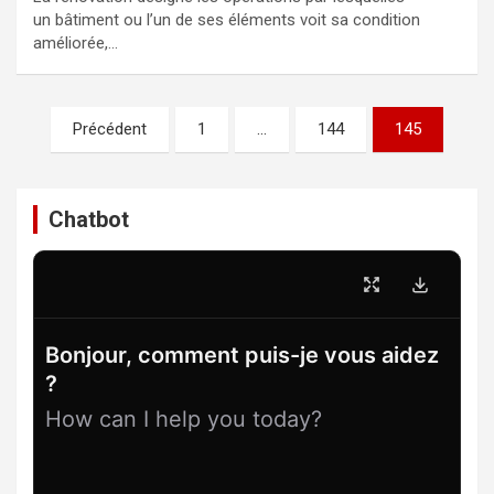
un bâtiment ou l’un de ses éléments voit sa condition
améliorée,…
Pagination
Précédent
1
…
144
145
des
publications
Chatbot
Bonjour, comment puis-je vous aidez
?
How can I help you today?