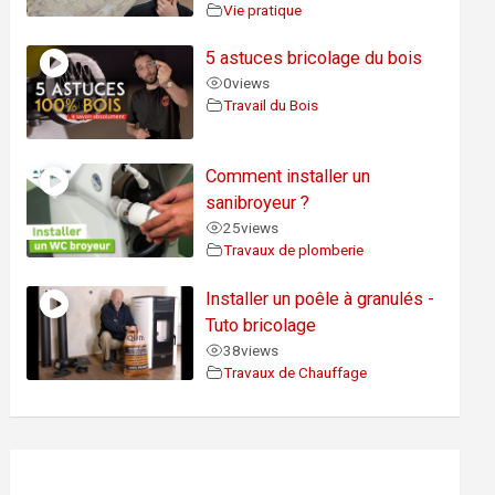
Vie pratique
5 astuces bricolage du bois
0
views
Travail du Bois
Comment installer un
sanibroyeur ?
25
views
Travaux de plomberie
Installer un poêle à granulés -
Tuto bricolage
38
views
Travaux de Chauffage