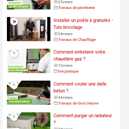
25
views
Travaux de plomberie
Installer un poêle à granulés -
Tuto bricolage
38
views
Travaux de Chauffage
Comment entretenir votre
chaudière gaz ?
10
views
Vie pratique
Comment couler une dalle
béton ?
44
views
Travaux de Gros Oeuvre
Comment purger un radiateur
?