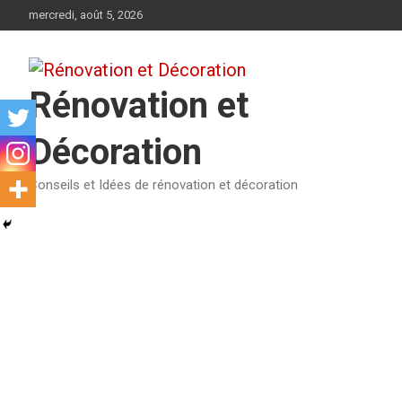
Aller
mercredi, août 5, 2026
au
contenu
Rénovation et
Décoration
Conseils et Idées de rénovation et décoration