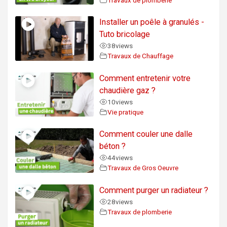
Installer un poêle à granulés -
Tuto bricolage
38
views
Travaux de Chauffage
Comment entretenir votre
chaudière gaz ?
10
views
Vie pratique
Comment couler une dalle
béton ?
44
views
Travaux de Gros Oeuvre
Comment purger un radiateur ?
28
views
Travaux de plomberie