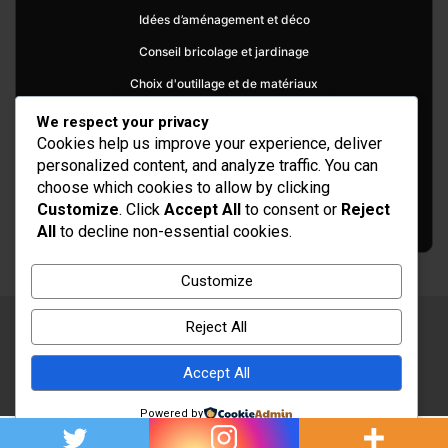
Idées d’aménagement et déco
Conseil bricolage et jardinage
Choix d'outillage et de matériaux
We respect your privacy
Cookies help us improve your experience, deliver
personalized content, and analyze traffic. You can
choose which cookies to allow by clicking
Customize
. Click
Accept All
to consent or
Reject
All
to decline non-essential cookies.
Customize
Reject All
Copyright © 2026
Rénovation et Décoration
Thème par :
Theme Horse
Accept All
Fièrement propulsé par :
WordPress
Powered by