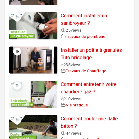
Comment installer un
sanibroyeur ?
25
views
Travaux de plomberie
Installer un poêle à granulés -
Tuto bricolage
38
views
Travaux de Chauffage
Comment entretenir votre
chaudière gaz ?
10
views
Vie pratique
Comment couler une dalle
béton ?
44
views