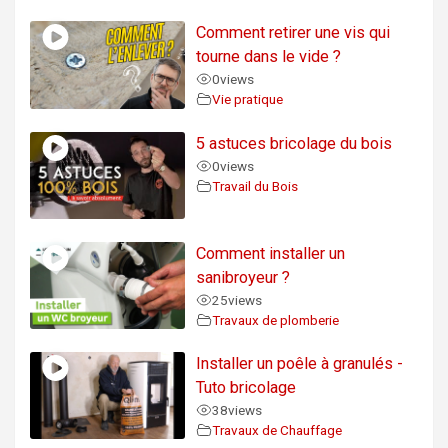
Comment retirer une vis qui
tourne dans le vide ?
0
views
Vie pratique
5 astuces bricolage du bois
0
views
Travail du Bois
Comment installer un
sanibroyeur ?
25
views
Travaux de plomberie
Installer un poêle à granulés -
Tuto bricolage
38
views
Travaux de Chauffage