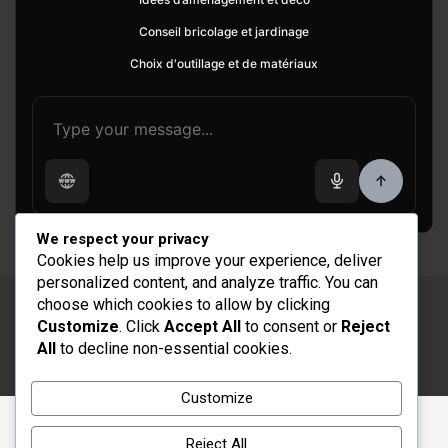
Conseil bricolage et jardinage
Choix d'outillage et de matériaux
We respect your privacy
Cookies help us improve your experience, deliver
personalized content, and analyze traffic. You can
choose which cookies to allow by clicking
Copyright © 2026
Rénovation et Décoration
Customize
. Click
Accept All
to consent or
Reject
Thème par :
Theme Horse
All
to decline non-essential cookies.
Fièrement propulsé par :
WordPress
Customize
Reject All