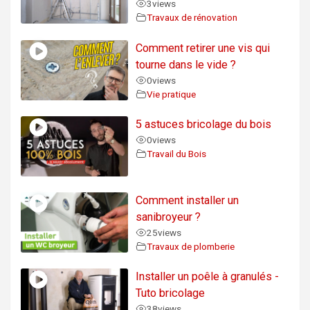
3
views
Travaux de rénovation
Comment retirer une vis qui
tourne dans le vide ?
0
views
Vie pratique
5 astuces bricolage du bois
0
views
Travail du Bois
Comment installer un
sanibroyeur ?
25
views
Travaux de plomberie
Installer un poêle à granulés -
Tuto bricolage
38
views