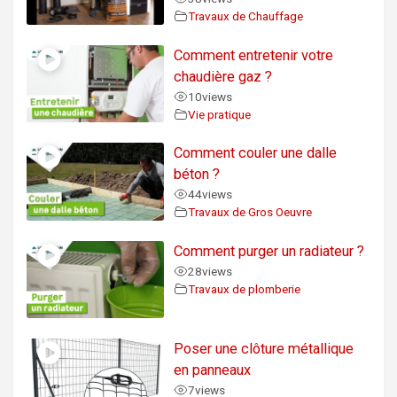
Travaux de Chauffage
Comment entretenir votre
chaudière gaz ?
10
views
Vie pratique
Comment couler une dalle
béton ?
44
views
Travaux de Gros Oeuvre
Comment purger un radiateur ?
28
views
Travaux de plomberie
Poser une clôture métallique
en panneaux
7
views