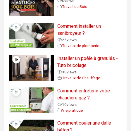
0
views
Travail du Bois
Comment installer un
sanibroyeur ?
25
views
Travaux de plomberie
Installer un poêle à granulés -
Tuto bricolage
38
views
Travaux de Chauffage
Comment entretenir votre
chaudière gaz ?
10
views
Vie pratique
Comment couler une dalle
béton ?