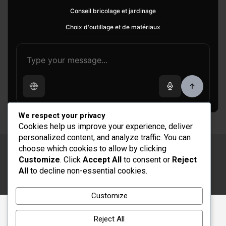
Conseil bricolage et jardinage
Choix d'outillage et de matériaux
We respect your privacy
Cookies help us improve your experience, deliver
personalized content, and analyze traffic. You can
choose which cookies to allow by clicking
Copyright © 2026
Rénovation et Décoration
Customize
. Click
Accept All
to consent or
Reject
Thème par :
Theme Horse
All
to decline non-essential cookies.
Fièrement propulsé par :
WordPress
Customize
Reject All