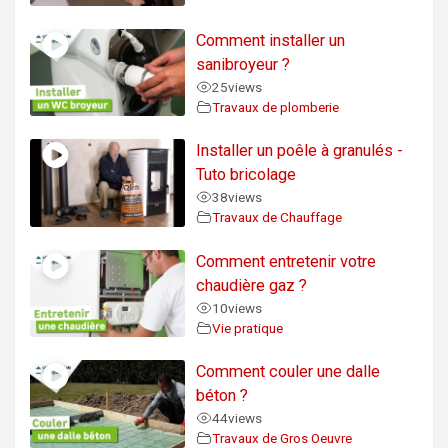
Comment installer un
sanibroyeur ?
25
views
Travaux de plomberie
Installer un poêle à granulés -
Tuto bricolage
38
views
Travaux de Chauffage
Comment entretenir votre
chaudière gaz ?
10
views
Vie pratique
Comment couler une dalle
béton ?
44
views
Travaux de Gros Oeuvre