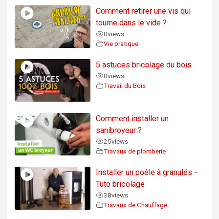
Comment retirer une vis qui
tourne dans le vide ?
0
views
Vie pratique
5 astuces bricolage du bois
0
views
Travail du Bois
Comment installer un
sanibroyeur ?
25
views
Travaux de plomberie
Installer un poêle à granulés -
Tuto bricolage
38
views
Travaux de Chauffage