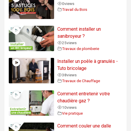
0
views
Travail du Bois
Comment installer un
sanibroyeur ?
25
views
Travaux de plomberie
Installer un poêle à granulés -
Tuto bricolage
38
views
Travaux de Chauffage
Comment entretenir votre
chaudière gaz ?
10
views
Vie pratique
Comment couler une dalle