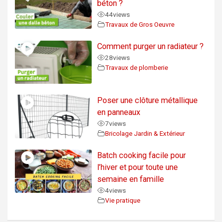
béton ?
44
views
Travaux de Gros Oeuvre
Comment purger un radiateur ?
28
views
Travaux de plomberie
Poser une clôture métallique
en panneaux
7
views
Bricolage Jardin & Extérieur
Batch cooking facile pour
l’hiver et pour toute une
semaine en famille
4
views
Vie pratique