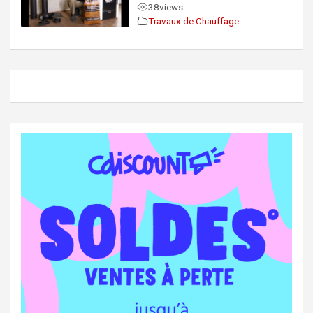
38
views
Travaux de Chauffage