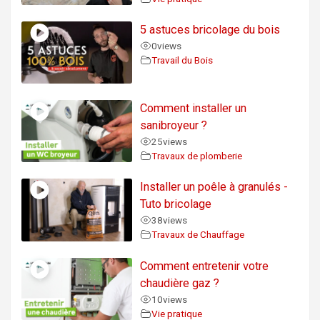
5 astuces bricolage du bois
0
views
Travail du Bois
Comment installer un
sanibroyeur ?
25
views
Travaux de plomberie
Installer un poêle à granulés -
Tuto bricolage
38
views
Travaux de Chauffage
Comment entretenir votre
chaudière gaz ?
10
views
Vie pratique