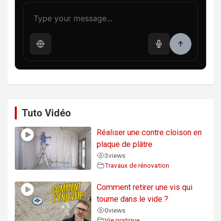
Tuto Vidéo
Réaliser une contre cloison en
plaque de plâtre
3
views
Travaux de rénovation
Comment retirer une vis qui
tourne dans le vide ?
0
views
Vie pratique