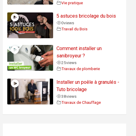
Vie pratique
5 astuces bricolage du bois
0
views
Travail du Bois
Comment installer un
sanibroyeur ?
25
views
Travaux de plomberie
Installer un poêle à granulés -
Tuto bricolage
38
views
Travaux de Chauffage