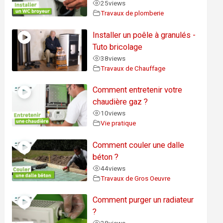
25
views
Travaux de plomberie
Installer un poêle à granulés -
Tuto bricolage
38
views
Travaux de Chauffage
Comment entretenir votre
chaudière gaz ?
10
views
Vie pratique
Comment couler une dalle
béton ?
44
views
Travaux de Gros Oeuvre
Comment purger un radiateur
?