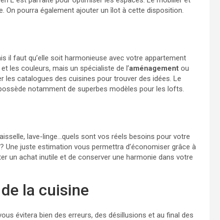
e en L est parfaite pour optimiser les espaces. Le mobilier et
. On pourra également ajouter un îlot à cette disposition.
mais il faut qu’elle soit harmonieuse avec votre appartement
et les couleurs, mais un spécialiste de l’
aménagement
ou
ter les catalogues des cuisines pour trouver des idées. Le
ossède notamment de superbes modèles pour les lofts.
vaisselle, lave-linge…quels sont vos réels besoins pour votre
? Une juste estimation vous permettra d’économiser grâce à
ter un achat inutile et de conserver une harmonie dans votre
 de la cuisine
vous évitera bien des erreurs, des désillusions et au final des