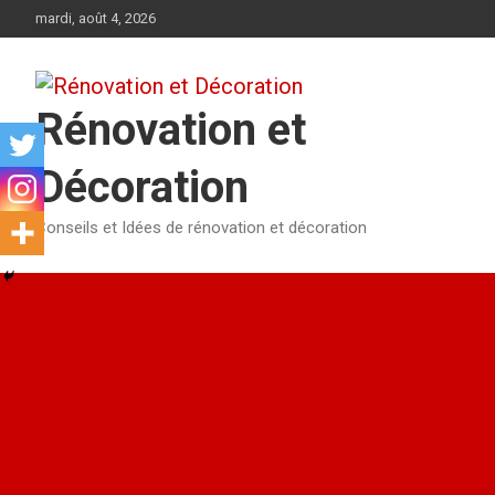
Aller
mardi, août 4, 2026
au
contenu
Rénovation et
Décoration
Conseils et Idées de rénovation et décoration