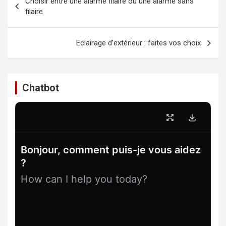
Choisir entre une alarme filaire ou une alarme sans
de
filaire
l’article
Eclairage d’extérieur : faites vos choix
Chatbot
Bonjour, comment puis-je vous aidez
?
How can I help you today?