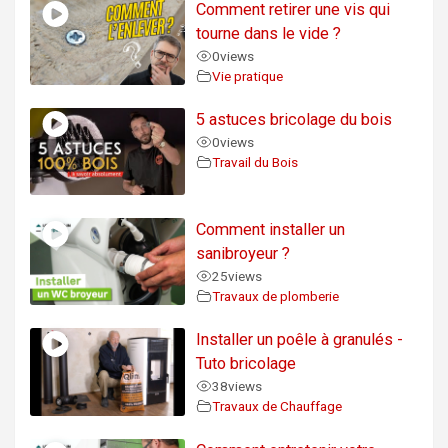
Comment retirer une vis qui
tourne dans le vide ?
0
views
Vie pratique
5 astuces bricolage du bois
0
views
Travail du Bois
Comment installer un
sanibroyeur ?
25
views
Travaux de plomberie
Installer un poêle à granulés -
Tuto bricolage
38
views
Travaux de Chauffage