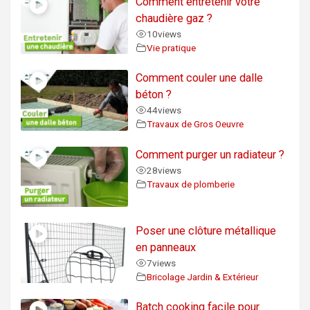
Comment entretenir votre
chaudière gaz ?
10
views
Vie pratique
Comment couler une dalle
béton ?
44
views
Travaux de Gros Oeuvre
Comment purger un radiateur ?
28
views
Travaux de plomberie
Poser une clôture métallique
en panneaux
7
views
Bricolage Jardin & Extérieur
Batch cooking facile pour