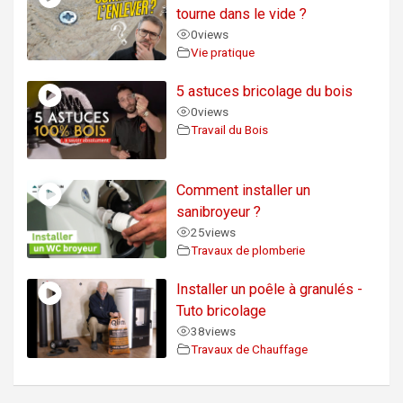
tourne dans le vide ?
0
views
Vie pratique
5 astuces bricolage du bois
0
views
Travail du Bois
Comment installer un
sanibroyeur ?
25
views
Travaux de plomberie
Installer un poêle à granulés -
Tuto bricolage
38
views
Travaux de Chauffage