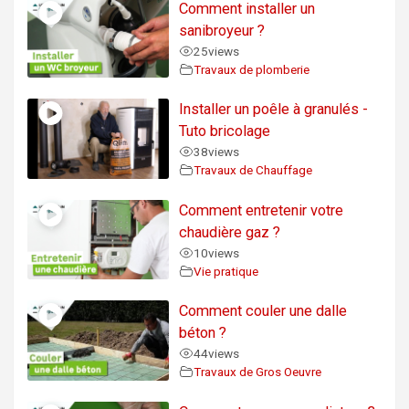
Comment installer un
sanibroyeur ?
25
views
Travaux de plomberie
Installer un poêle à granulés -
Tuto bricolage
38
views
Travaux de Chauffage
Comment entretenir votre
chaudière gaz ?
10
views
Vie pratique
Comment couler une dalle
béton ?
44
views
Travaux de Gros Oeuvre