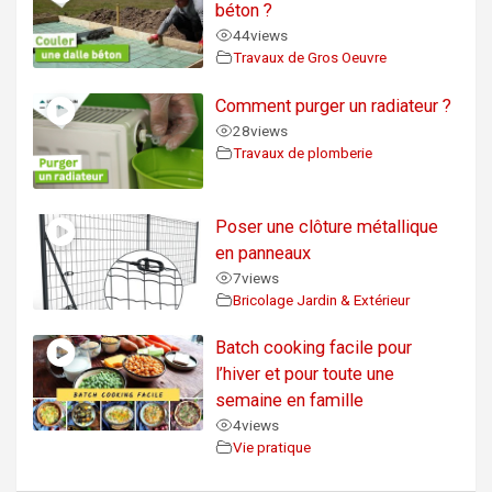
béton ?
44
views
Travaux de Gros Oeuvre
Comment purger un radiateur ?
28
views
Travaux de plomberie
Poser une clôture métallique
en panneaux
7
views
Bricolage Jardin & Extérieur
Batch cooking facile pour
l’hiver et pour toute une
semaine en famille
4
views
Vie pratique