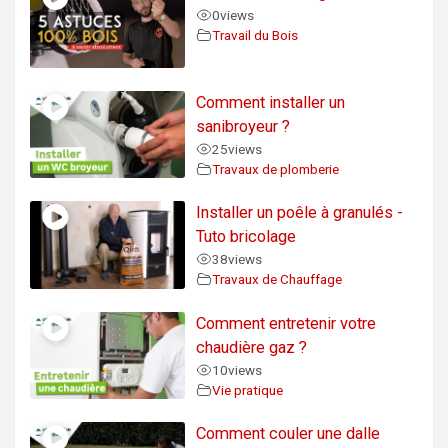
0
views
Travail du Bois
Comment installer un
sanibroyeur ?
25
views
Travaux de plomberie
Installer un poêle à granulés -
Tuto bricolage
38
views
Travaux de Chauffage
Comment entretenir votre
chaudière gaz ?
10
views
Vie pratique
Comment couler une dalle