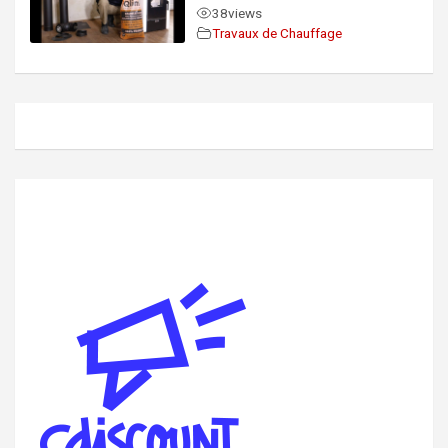
38
views
Travaux de Chauffage