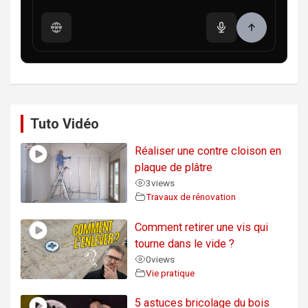
Tuto Vidéo
Réaliser une contre cloison en
plaque de plâtre
3
views
Travaux de rénovation
Comment retirer une vis qui
tourne dans le vide ?
0
views
Vie pratique
5 astuces bricolage du bois