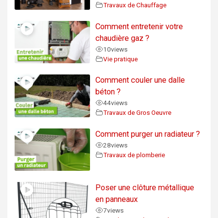
Travaux de Chauffage
Comment entretenir votre
chaudière gaz ?
10
views
Vie pratique
Comment couler une dalle
béton ?
44
views
Travaux de Gros Oeuvre
Comment purger un radiateur ?
28
views
Travaux de plomberie
Poser une clôture métallique
en panneaux
7
views