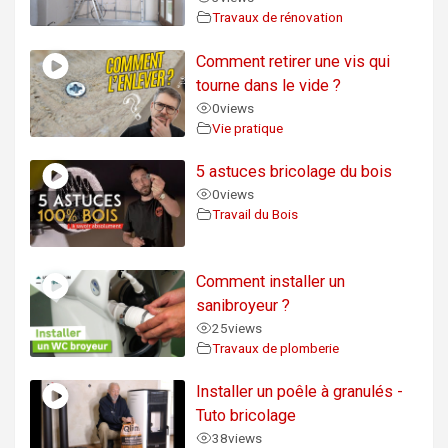
Travaux de rénovation
Comment retirer une vis qui
tourne dans le vide ?
0
views
Vie pratique
5 astuces bricolage du bois
0
views
Travail du Bois
Comment installer un
sanibroyeur ?
25
views
Travaux de plomberie
Installer un poêle à granulés -
Tuto bricolage
38
views