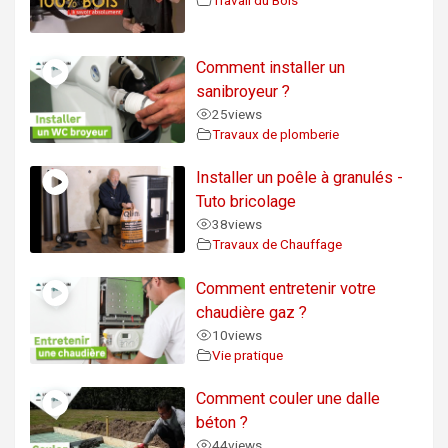
Comment installer un
sanibroyeur ?
25
views
Travaux de plomberie
Installer un poêle à granulés -
Tuto bricolage
38
views
Travaux de Chauffage
Comment entretenir votre
chaudière gaz ?
10
views
Vie pratique
Comment couler une dalle
béton ?
44
views