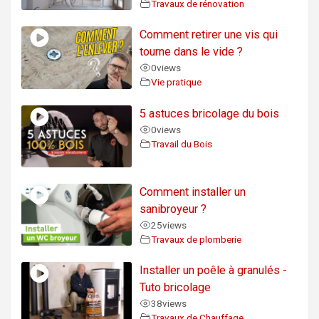
Travaux de rénovation
Comment retirer une vis qui
tourne dans le vide ?
0
views
Vie pratique
5 astuces bricolage du bois
0
views
Travail du Bois
Comment installer un
sanibroyeur ?
25
views
Travaux de plomberie
Installer un poêle à granulés -
Tuto bricolage
38
views
Travaux de Chauffage