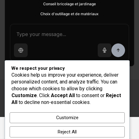
Conseil bricolage et jardinage
Choix d'outillage et de matériaux
We respect your privacy
Cookies help us improve your experience, deliver
personalized content, and analyze traffic. You can
choose which cookies to allow by clicking
Copyright © 2026
Rénovation et Décoration
Customize
. Click
Accept All
to consent or
Reject
Thème par :
Theme Horse
All
to decline non-essential cookies.
Fièrement propulsé par :
WordPress
Customize
Reject All