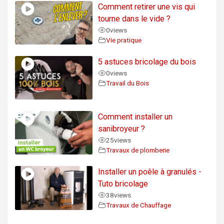
Comment retirer une vis qui
tourne dans le vide ?
0
views
Vie pratique
5 astuces bricolage du bois
0
views
Travail du Bois
Comment installer un
sanibroyeur ?
25
views
Travaux de plomberie
Installer un poêle à granulés -
Tuto bricolage
38
views
Travaux de Chauffage