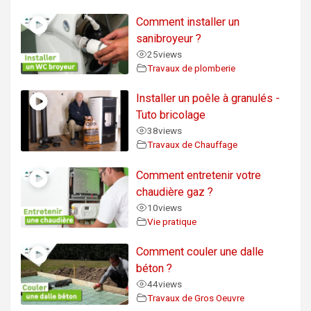
Comment installer un
sanibroyeur ?
25
views
Travaux de plomberie
Installer un poêle à granulés -
Tuto bricolage
38
views
Travaux de Chauffage
Comment entretenir votre
chaudière gaz ?
10
views
Vie pratique
Comment couler une dalle
béton ?
44
views
Travaux de Gros Oeuvre