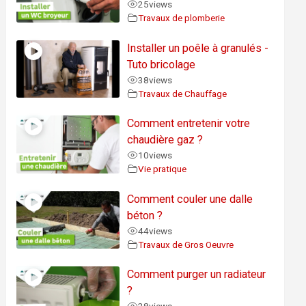
25
views
Travaux de plomberie
Installer un poêle à granulés -
Tuto bricolage
38
views
Travaux de Chauffage
Comment entretenir votre
chaudière gaz ?
10
views
Vie pratique
Comment couler une dalle
béton ?
44
views
Travaux de Gros Oeuvre
Comment purger un radiateur
?