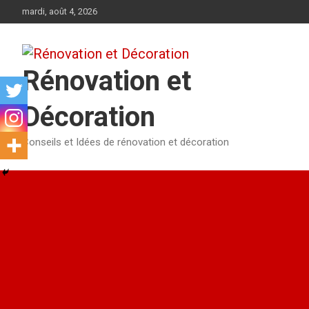
Aller
mardi, août 4, 2026
au
contenu
Rénovation et
Décoration
Conseils et Idées de rénovation et décoration