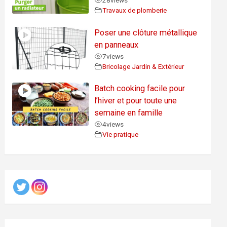
28
views
Travaux de plomberie
Poser une clôture métallique
en panneaux
7
views
Bricolage Jardin & Extérieur
Batch cooking facile pour
l’hiver et pour toute une
semaine en famille
4
views
Vie pratique