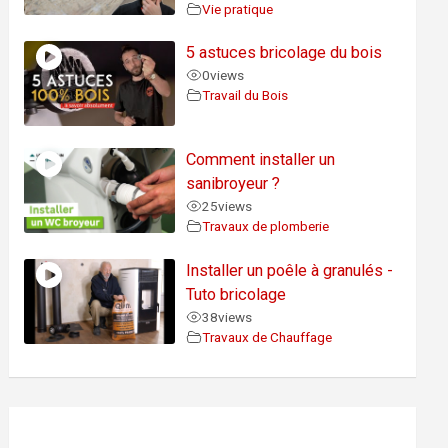
Vie pratique
5 astuces bricolage du bois
0
views
Travail du Bois
Comment installer un
sanibroyeur ?
25
views
Travaux de plomberie
Installer un poêle à granulés -
Tuto bricolage
38
views
Travaux de Chauffage