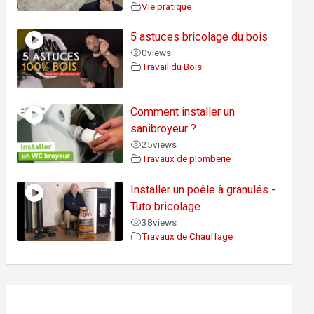
Vie pratique
5 astuces bricolage du bois
0
views
Travail du Bois
Comment installer un
sanibroyeur ?
25
views
Travaux de plomberie
Installer un poêle à granulés -
Tuto bricolage
38
views
Travaux de Chauffage