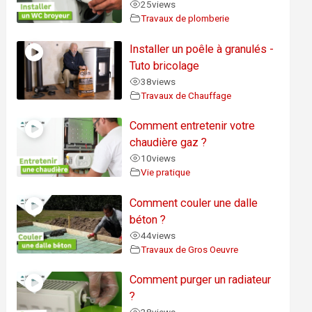
25
views
Travaux de plomberie
Installer un poêle à granulés -
Tuto bricolage
38
views
Travaux de Chauffage
Comment entretenir votre
chaudière gaz ?
10
views
Vie pratique
Comment couler une dalle
béton ?
44
views
Travaux de Gros Oeuvre
Comment purger un radiateur
?