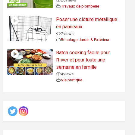
28
views
Travaux de plomberie
Poser une clôture métallique
en panneaux
7
views
Bricolage Jardin & Extérieur
Batch cooking facile pour
l’hiver et pour toute une
semaine en famille
4
views
Vie pratique