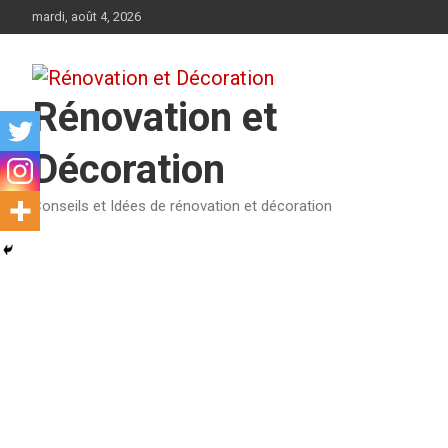
Aller
mardi, août 4, 2026
au
contenu
Rénovation et
Décoration
Conseils et Idées de rénovation et décoration