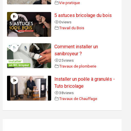
Vie pratique
5 astuces bricolage du bois
0
views
Travail du Bois
Comment installer un
sanibroyeur ?
25
views
Travaux de plomberie
Installer un poêle à granulés -
Tuto bricolage
38
views
Travaux de Chauffage