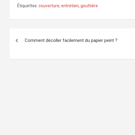
Étiquettes:
couverture
,
entretien
,
gouttière
Navigation
Comment décoller facilement du papier peint ?
de
l’article