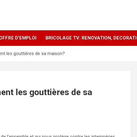
OFFRE D’EMPLOI
BRICOLAGE TV: RENOVATION, DECORAT
nt les gouttières de sa maison?
nt les gouttières de sa
at de l’ensemble et qui nous protège contre les intempéries.