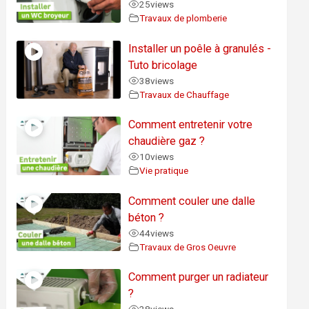
25
views
Travaux de plomberie
Installer un poêle à granulés -
Tuto bricolage
38
views
Travaux de Chauffage
Comment entretenir votre
chaudière gaz ?
10
views
Vie pratique
Comment couler une dalle
béton ?
44
views
Travaux de Gros Oeuvre
Comment purger un radiateur
?