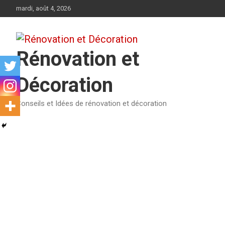
Aller
mardi, août 4, 2026
au
contenu
Rénovation et
Décoration
Conseils et Idées de rénovation et décoration