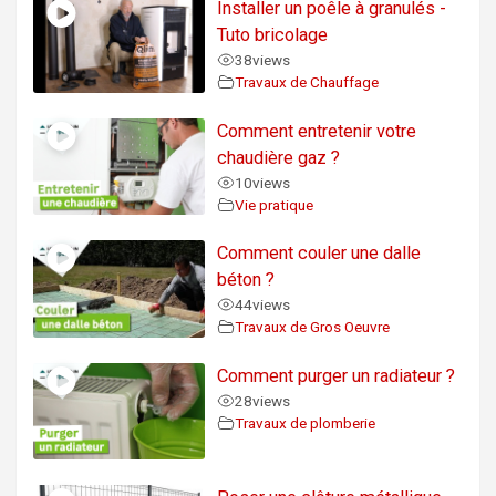
Installer un poêle à granulés -
Tuto bricolage
38
views
Travaux de Chauffage
Comment entretenir votre
chaudière gaz ?
10
views
Vie pratique
Comment couler une dalle
béton ?
44
views
Travaux de Gros Oeuvre
Comment purger un radiateur ?
28
views
Travaux de plomberie