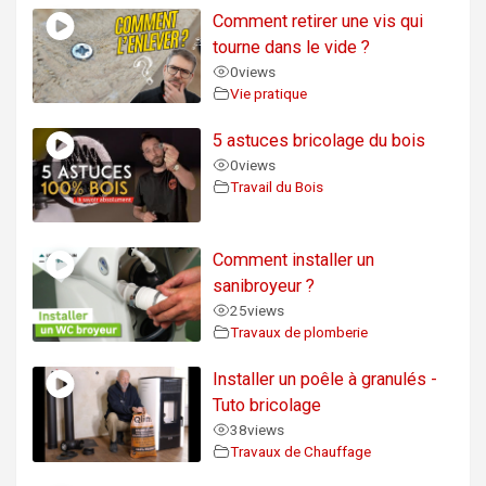
Comment retirer une vis qui
tourne dans le vide ?
0
views
Vie pratique
5 astuces bricolage du bois
0
views
Travail du Bois
Comment installer un
sanibroyeur ?
25
views
Travaux de plomberie
Installer un poêle à granulés -
Tuto bricolage
38
views
Travaux de Chauffage