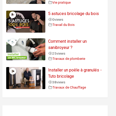
Vie pratique
5 astuces bricolage du bois
0
views
Travail du Bois
Comment installer un
sanibroyeur ?
25
views
Travaux de plomberie
Installer un poêle à granulés -
Tuto bricolage
38
views
Travaux de Chauffage