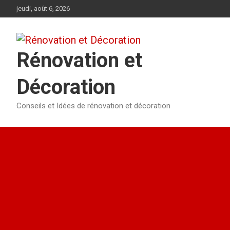
Aller
jeudi, août 6, 2026
au
contenu
Rénovation et
Décoration
Conseils et Idées de rénovation et décoration