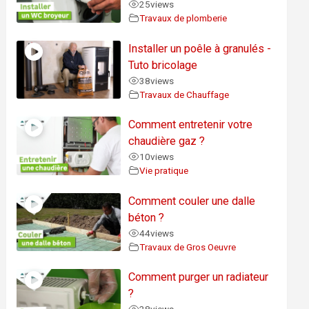
25
views
Travaux de plomberie
Installer un poêle à granulés -
Tuto bricolage
38
views
Travaux de Chauffage
Comment entretenir votre
chaudière gaz ?
10
views
Vie pratique
Comment couler une dalle
béton ?
44
views
Travaux de Gros Oeuvre
Comment purger un radiateur
?