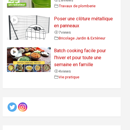
28
views
Travaux de plomberie
Poser une clôture métallique
en panneaux
7
views
Bricolage Jardin & Extérieur
Batch cooking facile pour
l’hiver et pour toute une
semaine en famille
4
views
Vie pratique