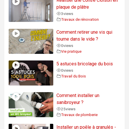
Réaliser une contre cloison en
plaque de plâtre
3
views
Travaux de rénovation
Comment retirer une vis qui
tourne dans le vide ?
0
views
Vie pratique
5 astuces bricolage du bois
0
views
Travail du Bois
Comment installer un
sanibroyeur ?
25
views
Travaux de plomberie
Installer un poêle à granulés -