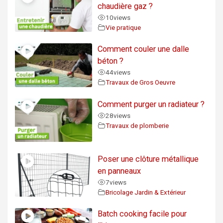
chaudière gaz ?
10
views
Vie pratique
Comment couler une dalle
béton ?
44
views
Travaux de Gros Oeuvre
Comment purger un radiateur ?
28
views
Travaux de plomberie
Poser une clôture métallique
en panneaux
7
views
Bricolage Jardin & Extérieur
Batch cooking facile pour