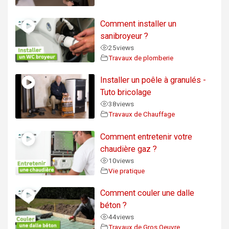
Comment installer un
sanibroyeur ?
25
views
Travaux de plomberie
Installer un poêle à granulés -
Tuto bricolage
38
views
Travaux de Chauffage
Comment entretenir votre
chaudière gaz ?
10
views
Vie pratique
Comment couler une dalle
béton ?
44
views
Travaux de Gros Oeuvre