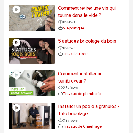
Comment retirer une vis qui
tourne dans le vide ?
0
views
Vie pratique
5 astuces bricolage du bois
0
views
Travail du Bois
Comment installer un
sanibroyeur ?
25
views
Travaux de plomberie
Installer un poêle à granulés -
Tuto bricolage
38
views
Travaux de Chauffage