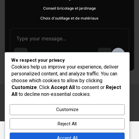
Conseil bricolage et jardinage
Choix d'outillage et de matériaux
We respect your privacy
Cookies help us improve your experience, deliver
personalized content, and analyze traffic. You can
choose which cookies to allow by clicking
Customize
. Click
Accept All
to consent or
Reject
All
to decline non-essential cookies.
Copyright © 2026
Rénovation et Décoration
Thème par :
Theme Horse
Customize
Fièrement propulsé par :
WordPress
Reject All
Accept All