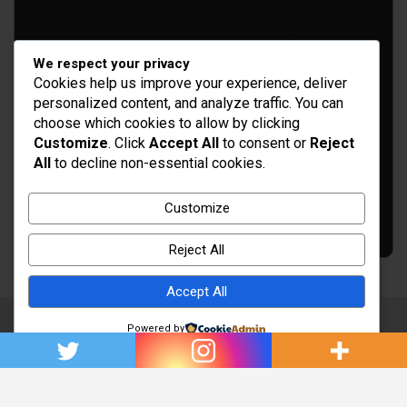
Idées d’aménagement et déco
We respect your privacy
Conseil bricolage et jardinage
Cookies help us improve your experience, deliver
personalized content, and analyze traffic. You can
Choix d'outillage et de matériaux
choose which cookies to allow by clicking
Customize
. Click
Accept All
to consent or
Reject
All
to decline non-essential cookies.
Customize
Reject All
Accept All
Copyright © 2026
Rénovation et Décoration
Powered by
Thème par :
Theme Horse
Fièrement propulsé par :
WordPress