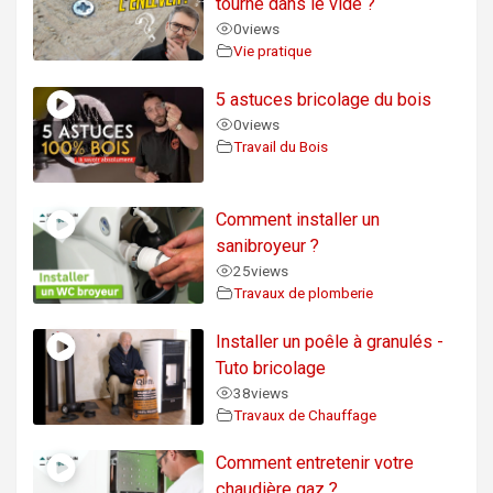
tourne dans le vide ?
0
views
Vie pratique
5 astuces bricolage du bois
0
views
Travail du Bois
Comment installer un
sanibroyeur ?
25
views
Travaux de plomberie
Installer un poêle à granulés -
Tuto bricolage
38
views
Travaux de Chauffage
Comment entretenir votre
chaudière gaz ?