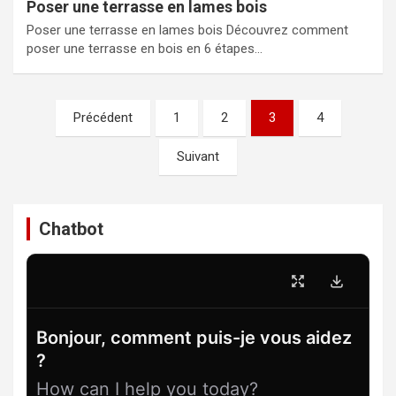
Poser une terrasse en lames bois
Poser une terrasse en lames bois Découvrez comment
poser une terrasse en bois en 6 étapes…
Pagination
Précédent
1
2
3
4
des
Suivant
publications
Chatbot
Bonjour, comment puis-je vous aidez
?
How can I help you today?