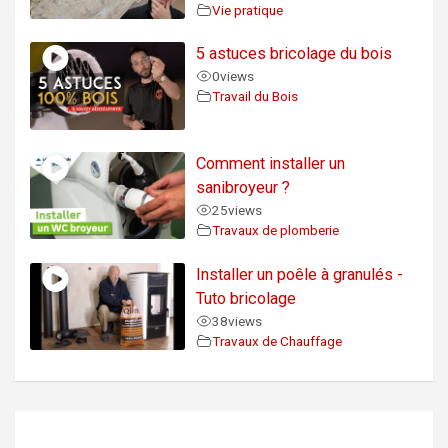
Vie pratique
5 astuces bricolage du bois
0
views
Travail du Bois
Comment installer un
sanibroyeur ?
25
views
Travaux de plomberie
Installer un poêle à granulés -
Tuto bricolage
38
views
Travaux de Chauffage