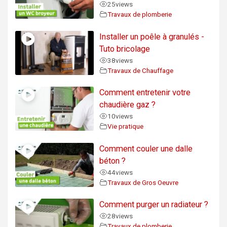
25
views
Travaux de plomberie
Installer un poêle à granulés -
Tuto bricolage
38
views
Travaux de Chauffage
Comment entretenir votre
chaudière gaz ?
10
views
Vie pratique
Comment couler une dalle
béton ?
44
views
Travaux de Gros Oeuvre
Comment purger un radiateur ?
28
views
Travaux de plomberie