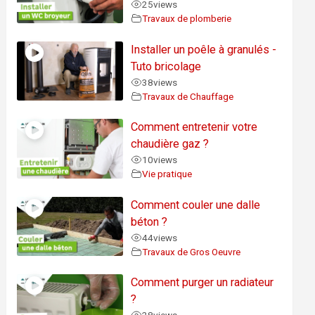
25
views
Travaux de plomberie
Installer un poêle à granulés -
Tuto bricolage
38
views
Travaux de Chauffage
Comment entretenir votre
chaudière gaz ?
10
views
Vie pratique
Comment couler une dalle
béton ?
44
views
Travaux de Gros Oeuvre
Comment purger un radiateur
?