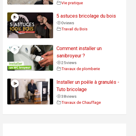
Vie pratique
5 astuces bricolage du bois
0
views
Travail du Bois
Comment installer un
sanibroyeur ?
25
views
Travaux de plomberie
Installer un poêle à granulés -
Tuto bricolage
38
views
Travaux de Chauffage