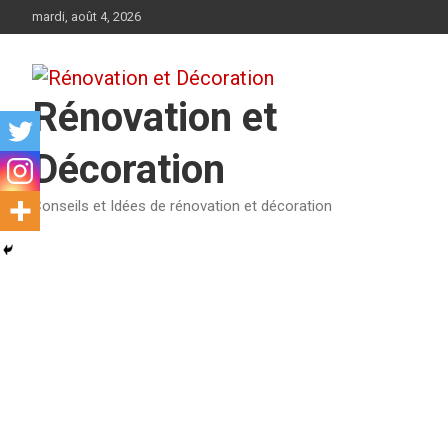
Aller
mardi, août 4, 2026
au
contenu
Rénovation et
Décoration
Conseils et Idées de rénovation et décoration