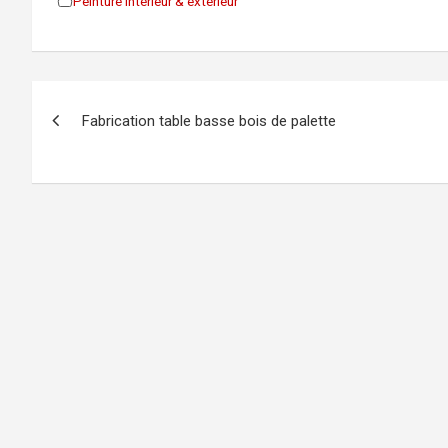
Peinture intérieur & extérieur
Navigation
Fabrication table basse bois de palette
de
l’article