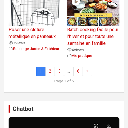
Poser une clôture
Batch cooking facile pour
métallique en panneaux
l’hiver et pour toute une
7
views
semaine en famille
Bricolage Jardin & Extérieur
4
views
Vie pratique
1
2
3
…
6
»
Page 1 of 6
Chatbot