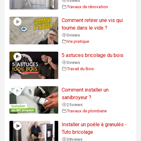
3
views
Travaux de rénovation
Comment retirer une vis qui
tourne dans le vide ?
0
views
Vie pratique
5 astuces bricolage du bois
0
views
Travail du Bois
Comment installer un
sanibroyeur ?
25
views
Travaux de plomberie
Installer un poêle à granulés -
Tuto bricolage
38
views