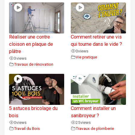
Réaliser une contre
Comment retirer une vis
cloison en plaque de
qui tourne dans le vide ?
plâtre
0
views
Vie pratique
3
views
Travaux de rénovation
5 astuces bricolage du
Comment installer un
bois
sanibroyeur ?
0
views
25
views
Travail du Bois
Travaux de plomberie