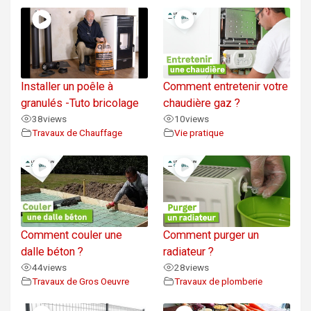
Installer un poêle à
Comment entretenir votre
granulés -Tuto bricolage
chaudière gaz ?
38
views
10
views
Travaux de Chauffage
Vie pratique
Comment couler une
Comment purger un
dalle béton ?
radiateur ?
44
views
28
views
Travaux de Gros Oeuvre
Travaux de plomberie