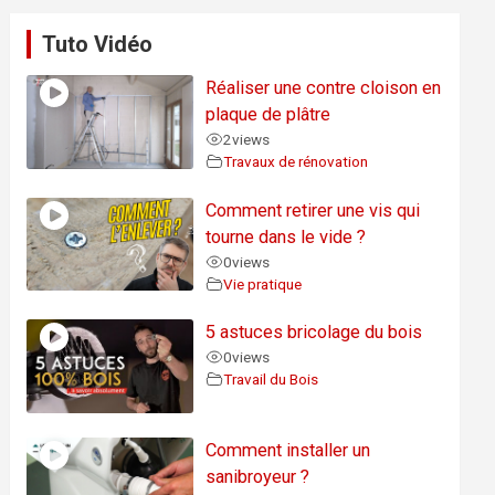
Tuto Vidéo
Réaliser une contre cloison en
plaque de plâtre
2
views
Travaux de rénovation
Comment retirer une vis qui
tourne dans le vide ?
0
views
Vie pratique
5 astuces bricolage du bois
0
views
Travail du Bois
Comment installer un
sanibroyeur ?