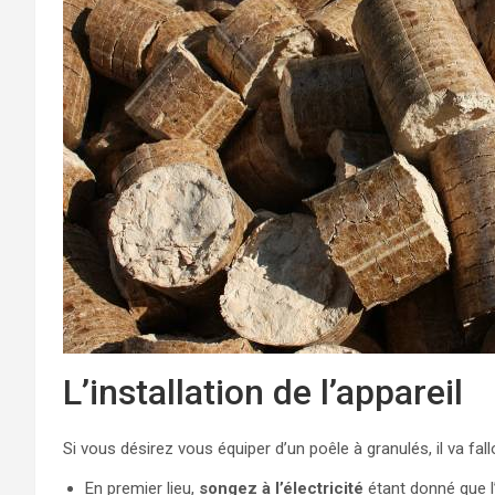
L’installation de l’appareil
Si vous désirez vous équiper d’un poêle à granulés, il va fall
En premier lieu,
songez à l’électricité
étant donné que l’