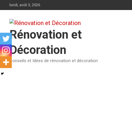
Aller
lundi, août 3, 2026
au
contenu
Rénovation et
Décoration
Conseils et Idées de rénovation et décoration