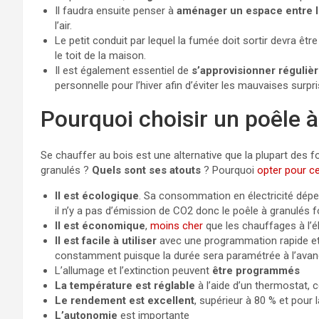
Il faudra ensuite penser à
aménager un espace entre l
l’air.
Le petit conduit par lequel la fumée doit sortir devra être
le toit de la maison.
Il est également essentiel de
s’approvisionner réguliè
personnelle pour l’hiver afin d’éviter les mauvaises surpri
Pourquoi choisir un poêle 
Se chauffer au bois est une alternative que la plupart des f
granulés ?
Quels sont ses atouts
? Pourquoi
opter pour ce
Il est écologique
. Sa consommation en électricité dépen
il n’y a pas d’émission de CO2 donc le poêle à granulés 
Il est économique
,
moins cher
que les chauffages à l’él
Il est facile à utiliser
avec une programmation rapide et 
constamment puisque la durée sera paramétrée à l’avanc
L’allumage et l’extinction peuvent
être programmés
La température est réglable
à l’aide d’un thermostat, 
Le rendement est excellent
, supérieur à 80 % et pour l
L’autonomie
est importante