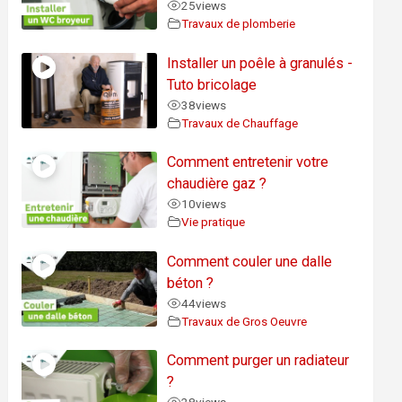
25
views
Travaux de plomberie
Installer un poêle à granulés -
Tuto bricolage
38
views
Travaux de Chauffage
Comment entretenir votre
chaudière gaz ?
10
views
Vie pratique
Comment couler une dalle
béton ?
44
views
Travaux de Gros Oeuvre
Comment purger un radiateur
?