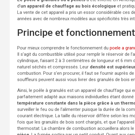
d’
un appareil de chauffage au bois écologique
et pratiq
La vente de cet appareil a pris un essor considérable ces de
années avec de nombreux modèles aux spécificités très in
Principe et fonctionnement
Pour mieux comprendre le fonctionnement du
poele a gran
Il s’agit du combustible utilisé pour remplir le réservoir de 
cylindrique, faisant 2 à 3 centimètres de longueur et 6 mm 
naturel séchés et compressés. Leur
densité est supérieu
combustion. Pour s’en procurer, il faut se fournir auprès d
souffleurs peuvent aussi vous livrer des granulés de bois en
Ainsi, le poêle à granulés est un appareil de chauffage qui 
parfaitement adapté aux maisons individuelles étant donné 
température constante dans la pièce grâce à un therm
surveiller le feu ou de l’alimenter puisque la durée de la com
courant électrique. La taille du réservoir diffère selon les
fois que les granulés de bois sont chargés, et que l’appareil 
thermostat. La chambre de combustion accueillera alors l
pièce
. La fumée sortira par un petit conduit. Quant aux ce