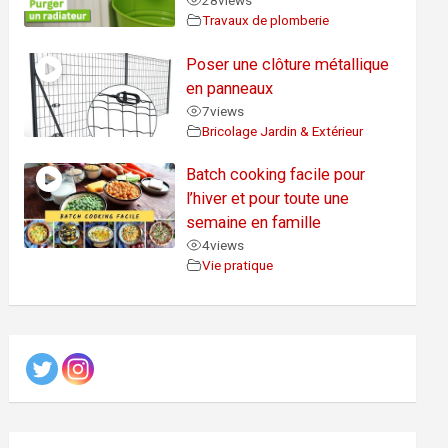
28
views
Travaux de plomberie
Poser une clôture métallique
en panneaux
7
views
Bricolage Jardin & Extérieur
Batch cooking facile pour
l’hiver et pour toute une
semaine en famille
4
views
Vie pratique