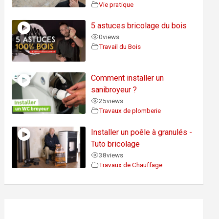
Vie pratique
5 astuces bricolage du bois
0
views
Travail du Bois
Comment installer un
sanibroyeur ?
25
views
Travaux de plomberie
Installer un poêle à granulés -
Tuto bricolage
38
views
Travaux de Chauffage