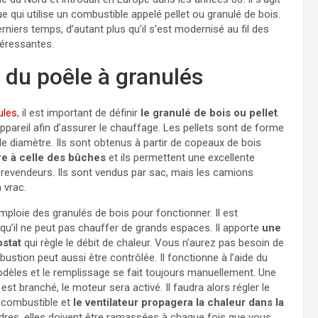
ue qui utilise un combustible appelé pellet ou granulé de bois.
rniers temps, d’autant plus qu’il s’est modernisé au fil des
téressantes.
 du poêle à granulés
ules
, il est important de définir
le granulé de bois ou pellet
.
l’appareil afin d’assurer le chauffage. Les pellets sont de forme
de diamètre. Ils sont obtenus à partir de copeaux de bois
re à celle des bûches
et ils permettent une excellente
e revendeurs. Ils sont vendus par sac, mais les camions
 vrac.
emploie des granulés de bois pour fonctionner. Il est
qu’il ne peut pas chauffer de grands espaces. Il apporte
une
ostat
qui règle le débit de chaleur. Vous n’aurez pas besoin de
bustion peut aussi être contrôlée. Il fonctionne à l’aide du
 modèles et le remplissage se fait toujours manuellement. Une
est branché, le moteur sera activé. Il faudra alors régler le
e combustible et
le ventilateur propagera la chaleur dans la
ndres, elles doivent être ramassées à chaque fois que vous