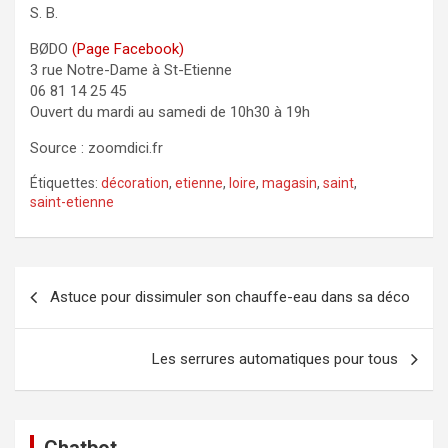
S. B.
BØDO
(Page Facebook)
3 rue Notre-Dame à St-Etienne
06 81 14 25 45
Ouvert du mardi au samedi de 10h30 à 19h
Source : zoomdici.fr
Étiquettes:
décoration
,
etienne
,
loire
,
magasin
,
saint
,
saint-etienne
Navigation
Astuce pour dissimuler son chauffe-eau dans sa déco
de
l’article
Les serrures automatiques pour tous