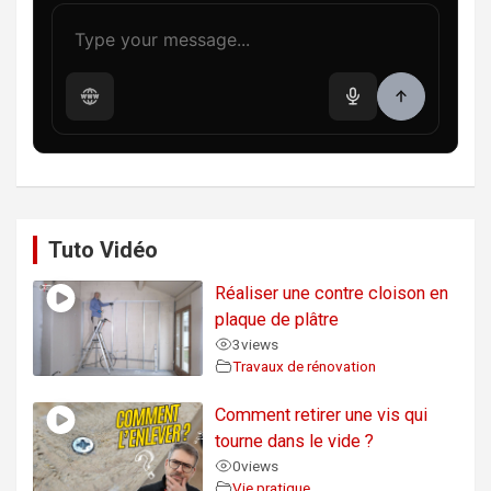
Tuto Vidéo
Réaliser une contre cloison en
plaque de plâtre
3
views
Travaux de rénovation
Comment retirer une vis qui
tourne dans le vide ?
0
views
Vie pratique