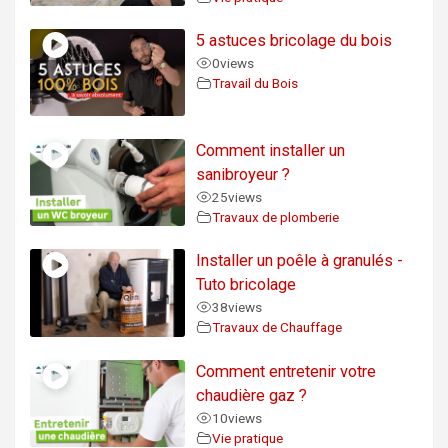
5 astuces bricolage du bois
0
views
Travail du Bois
Comment installer un
sanibroyeur ?
25
views
Travaux de plomberie
Installer un poêle à granulés -
Tuto bricolage
38
views
Travaux de Chauffage
Comment entretenir votre
chaudière gaz ?
10
views
Vie pratique