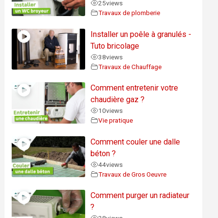
25
views
Travaux de plomberie
Installer un poêle à granulés -
Tuto bricolage
38
views
Travaux de Chauffage
Comment entretenir votre
chaudière gaz ?
10
views
Vie pratique
Comment couler une dalle
béton ?
44
views
Travaux de Gros Oeuvre
Comment purger un radiateur
?