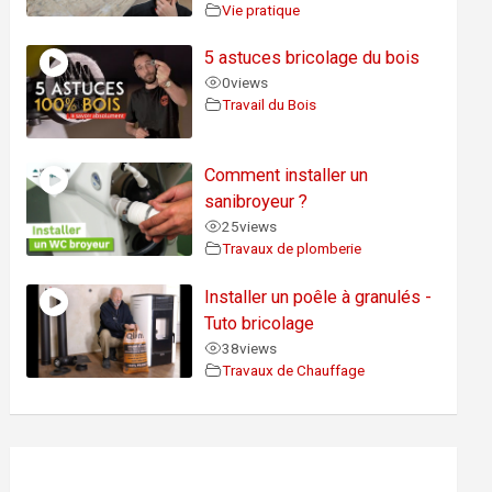
Vie pratique
5 astuces bricolage du bois
0
views
Travail du Bois
Comment installer un
sanibroyeur ?
25
views
Travaux de plomberie
Installer un poêle à granulés -
Tuto bricolage
38
views
Travaux de Chauffage