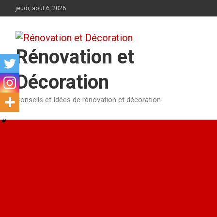
Aller
jeudi, août 6, 2026
au
contenu
Rénovation et
Décoration
Conseils et Idées de rénovation et décoration